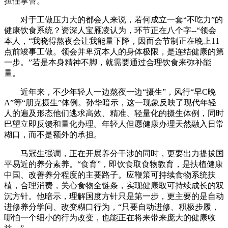
担任掌管。
对于工做压力大的都会人来说，若何成立一套“不吃力”的
健康饮食系统？资深人宝雁凌认为，环节正在八个字--“领会
本人，“我晓得熬夜会让我能量下降，因而会节制正在晚上11
点前竣事工做。领会并卑沉本人的身体极限，是连结健康的第
一步。”若是本身精神不脚，就需要通过合理饮食来弥补能
量。
近年来，不少年轻人一边熬夜一边“摄生”，风行“早C晚
A”等“朋克摄生”体例。孙华暗示，这一现象反映了现代年轻
人的遍及形态他们逃求高效、精准、轻量化的摄生体例，同时
巴望立即反馈和量化办理。年轻人但愿健康办理天然融入日常
糊口，而不是额外的承担。
马冠生强调，正在开展养分干涉的同时，更要出力提拔国
平易近的养分素养。“食育”，即饮食取食物教育，是扶植健康
中国、改善养分程度的主要路子。应鞭策可持续食物系统扶
植，合理消费，关心食物全链条，实现健康取可持续成长的双
沉方针。他暗示，理解国度方针只是第一步，更主要的是自动
进修养分学问、改变糊口行为，“只要自动进修、积极步履，
哪怕一个细小的行为改变，也能正在将来带来庞大的健康收