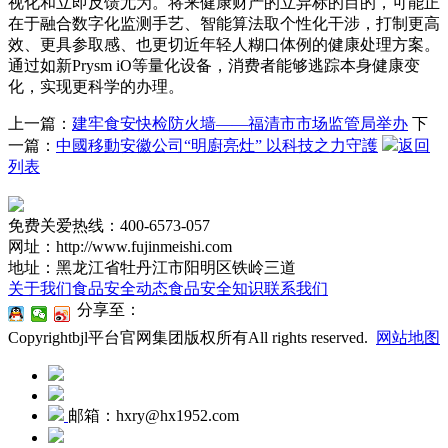
视化和立即反馈尤为。将来健康财产的立异标的目的，可能正
在于融合数字化监测手艺、智能算法取个性化干涉，打制更高
效、更具参取感、也更切近年轻人糊口体例的健康处理方案。
通过如新Prysm iO等量化设备，消费者能够逃踪本身健康变
化，实现更科学的办理。
上一篇：
建牢食安快检防火墙——福清市市场监管局举办
下
一篇：
中國移動安徽公司“明廚亮灶” 以科技之力守護
返回
列表
免费关爱热线：400-6573-057
网址：http://www.fujinmeishi.com
地址：黑龙江省牡丹江市阳明区铁岭三道
关于我们
食品安全动态
食品安全知识
联系我们
分享至：
Copyrightbjl平台官网集团版权所有All rights reserved.
网站地图
邮箱：hxry@hx1952.com