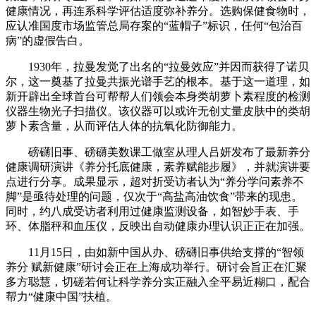
健康情况，再连系科学评估适度弥补养分。选购保健食物时，
应认准国度市场监管总局存案的“蓝帽子”标识，任何“包治百
病”的虚假告白。
1930年，拉曼发觉了出名的“拉曼效应”并因而获得了诺贝
尔，这一奠基了拉曼共振光谱手艺的根本。基于这一道理，如
新开辟出全球首台可帮帮人们领会本身类胡萝卜素程度的检测
仪器生物光子扫描仪。该仪器可以或许无创丈量皮肤中的类胡
萝卜素含量，从而评估人体的抗氧化防御能力。
磅礴旧事、磅礴美数课工做室从理人吕妍发布了最新养分
健康调研演讲《养分托底健康，素养赋能步履》，并就演讲要
点进行分享。成果显示，超对折受访者认为“养分学问素养不
脚”是亟待处理的问题，仅次于“高盐高油饮食”带来的现患。
同时，约八成受访者利用过健康监测设备，如智妙手表、手
环、体脂秤和血压仪，反映出自动健康办理认识正正在加强。
11月15日，由如新中国从办、磅礴旧事供给支撑的“智领
养分 赋新健康”研讨会正在上海成功举行。研讨会旨正在汇聚
多方聪慧，切磋若何让科学养分实正融入全平易近糊口，配合
帮力“健康中国”扶植。